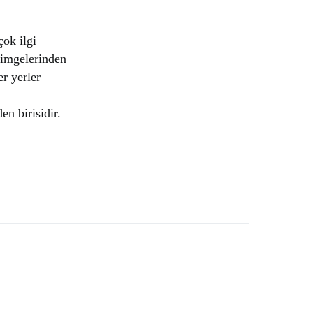
çok ilgi
simgelerinden
er yerler
en birisidir.