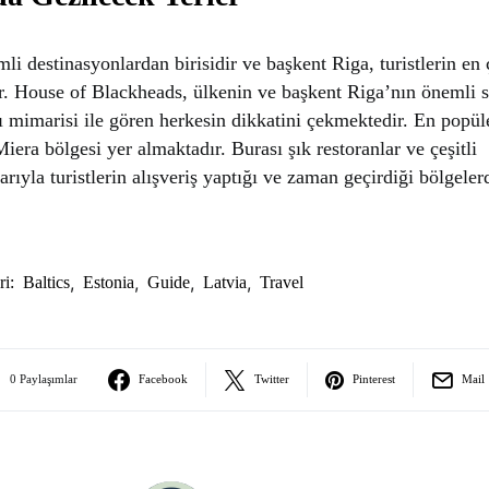
i destinasyonlardan birisidir ve başkent Riga, turistlerin en 
ir. House of Blackheads, ülkenin ve başkent Riga’nın önemli 
cı mimarisi ile gören herkesin dikkatini çekmektedir. En popül
iera bölgesi yer almaktadır. Burası şık restoranlar ve çeşitli
rıyla turistlerin alışveriş yaptığı ve zaman geçirdiği bölgelerd
,
,
,
,
ri:
Baltics
Estonia
Guide
Latvia
Travel
0 Paylaşımlar
Facebook
Twitter
Pinterest
Mail