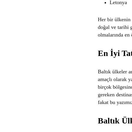
Letonya
Her bir ülkenin 
doğal ve tarihi 
olmalarında en ö
En İyi Tat
Baltık ülkeler a
amaçlı olarak y
birçok bölgesind
gereken destinas
fakat bu yazımı
Baltık Ül