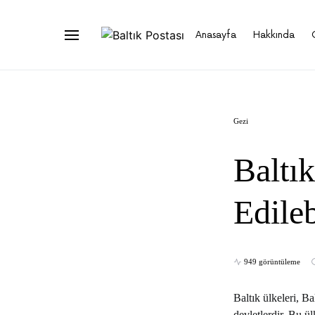
Anasayfa
Hakkında
Gezi
Baltık
Edile
949 görüntüleme
Baltık ülkeleri, B
devletlerdir. Bu ü