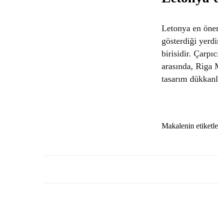
Letonya en öneml
gösterdiği yerd
birisidir. Çarpı
arasında, Riga M
tasarım dükkanla
Makalenin etiketle