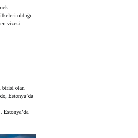
tmek
ülkeleri olduğu
gen vizesi
 birisi olan
zde, Estonya’da
 . Estonya’da