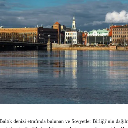
 Baltık denizi etrafında bulunan ve Sovyetler Birliği’nin dağıl