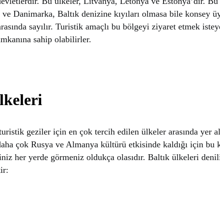
evletlerdir. Bu ülkeler, Litvanya, Letonya ve Estonya’dır. Bu 
 ve Danimarka, Baltık denizine kıyıları olmasa bile konsey üy
arasında sayılır. Turistik amaçlı bu bölgeyi ziyaret etmek iste
mkanına sahip olabilirler.
lkeleri
 turistik geziler için en çok tercih edilen ülkeler arasında yer 
 daha çok Rusya ve Almanya kültürü etkisinde kaldığı için bu k
iniz her yerde görmeniz oldukça olasıdır. Baltık ülkeleri denil
ir: