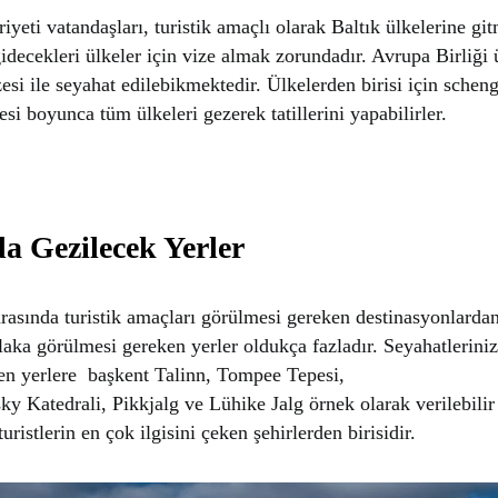
yeti vatandaşları, turistik amaçlı olarak Baltık ülkelerine gi
gidecekleri ülkeler için vize almak zorundadır. Avrupa Birliği 
esi ile seyahat edilebikmektedir. Ülkelerden birisi için schen
resi boyunca tüm ülkeleri gezerek tatillerini yapabilirler.
a Gezilecek Yerler
arasında turistik amaçları görülmesi gereken destinasyonlardan
aka görülmesi gereken yerler oldukça fazladır. Seyahatlerini
en yerlere başkent Talinn, Tompee Tepesi,
y Katedrali, Pikkjalg ve Lühike Jalg örnek olarak verilebilir
uristlerin en çok ilgisini çeken şehirlerden birisidir.