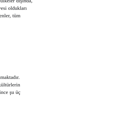
ülkeler dışında,
esi oldukları
yenler, tüm
almaktadır.
ültürlerin
ince şu üç