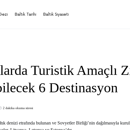
Gezi
Baltık Tarihi
Baltık Siyaseti
larda Turistik Amaçlı Z
bilecek 6 Destinasyon
2 dakika okuma süresi
altık denizi etrafında bulunan ve Sovyetler Birliği’nin dağılmasıyla kur
lkeler, Litvanya, Letonya ve Estonya’dır.