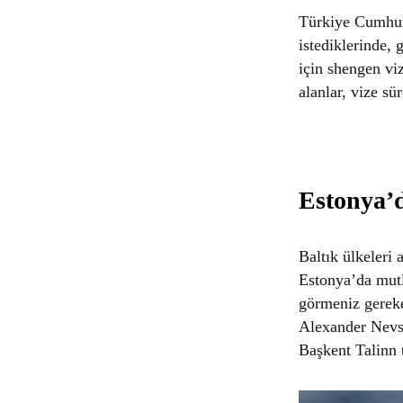
Türkiye Cumhuri
istediklerinde, 
için shengen viz
alanlar, vize sü
Estonya’d
Baltık ülkeleri 
Estonya’da mutl
görmeniz gerek
Alexander Nevsk
Başkent Talinn t