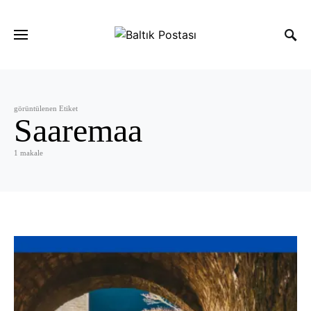
görüntülenen Etiket
Saaremaa
1 makale