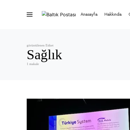
Anasayfa
Hakkında
görüntülenen Etiket
Sağlık
1 makale