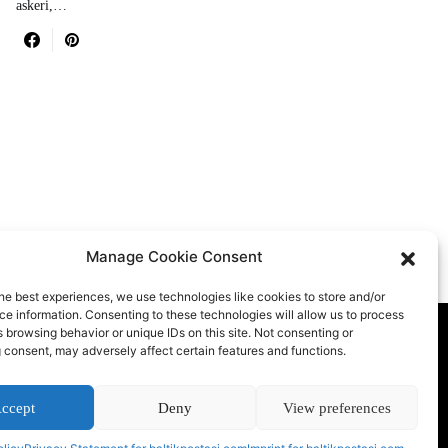
askeri,…
Manage Cookie Consent
he best experiences, we use technologies like cookies to store and/or
e information. Consenting to these technologies will allow us to process
 browsing behavior or unique IDs on this site. Not consenting or
 consent, may adversely affect certain features and functions.
TIK POSTASI
ccept
Deny
View preferences