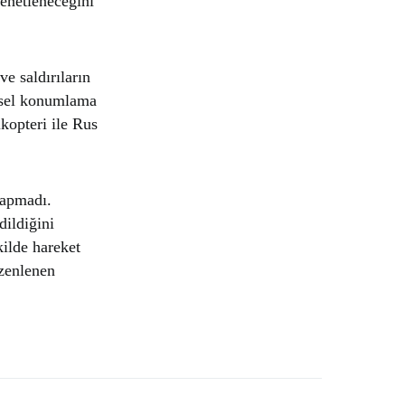
denetleneceğini
ve saldırıların
resel konumlama
kopteri ile Rus
yapmadı.
dildiğini
kilde hareket
üzenlenen