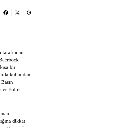
ı tarafından
 Baerbock
kısa bir
arda kullanılan
n Basın
pter Baltık
lanan
tığına dikkat