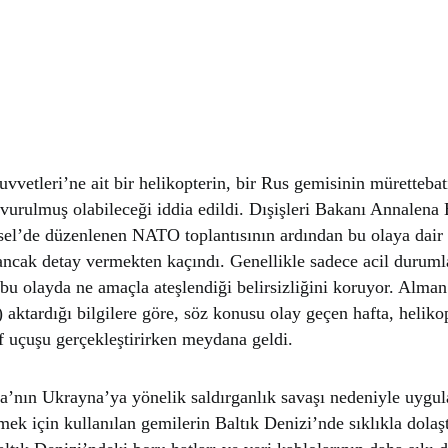
vetleri’ne ait bir helikopterin, bir Rus gemisinin mürettebat
e vurulmuş olabileceği iddia edildi. Dışişleri Bakanı Annalena
ksel’de düzenlenen NATO toplantısının ardından bu olaya dair 
ancak detay vermekten kaçındı. Genellikle sadece acil duruml
 bu olayda ne amaçla ateşlendiği belirsizliğini koruyor. Alma
 aktardığı bilgilere göre, söz konusu olay geçen hafta, heliko
f uçuşu gerçekleştirirken meydana geldi.
’nın Ukrayna’ya yönelik saldırganlık savaşı nedeniyle uygu
mek için kullanılan gemilerin Baltık Denizi’nde sıklıkla dolaş