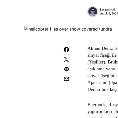
kayacuneyd
Aralık 6, 2024
Alman Deniz Kuv
sinyal fişeği il
(Yeşiller), Brü
açıklama yaptı 
sinyal fişeğinin
Ajansı’nın (dpa)
Denizi’nde keşi
Baerbock, Rusya
yaptırımları del