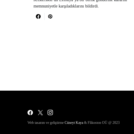
memnuniyetle karşıladıklarını bildirdi.
Web tasarım ve geliştirme
Cüneyt Kaya
& Flikoston OÜ @ 2023