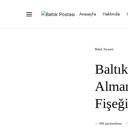
Anasayfa
Hakkında
Baltık Siyaseti
Baltı
Alman
Fişeğ
490 görüntüleme