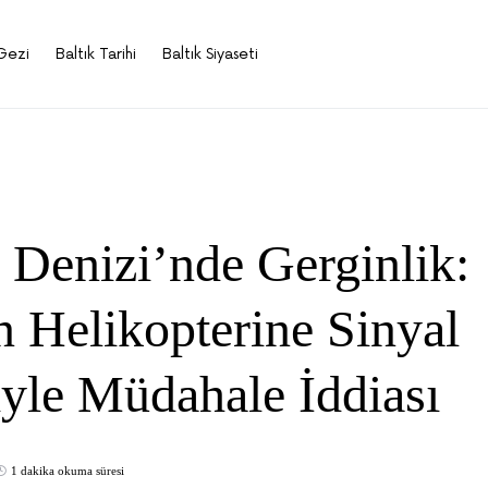
Gezi
Baltık Tarihi
Baltık Siyaseti
k Denizi’nde Gerginlik:
 Helikopterine Sinyal
iyle Müdahale İddiası
1 dakika okuma süresi