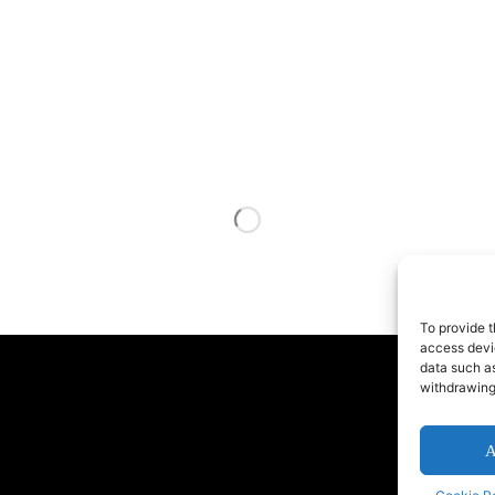
To provide t
access devic
data such as
withdrawing
BAL
A