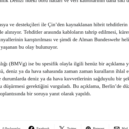
ltık Denizi’ndeki boru hatları ve veri kablolarının daha sıkı 
ya ve destekçileri ile Çin’den kaynaklanan hibrit tehditlerin 
le alınıyor. Tehditler arasında kabloların tahrip edilmesi, kü
inyallerinin karıştırılması ve şimdi de Alman Bundeswehr heli
 yaşanan bu olay bulunuyor.
ğı (BMVg) ise bu spesifik olayla ilgili henüz bir açıklama 
ü, deniz ya da hava sahasında zaman zaman kuralların ihlal e
le durumlarda deniz ya da hava kuvvetlerinin sağduyulu bir şe
u düşürmesi gerektiğini vurguladı. Bu açıklama, Berlin’de d
plantısında bir soruya yanıt olarak yapıldı.
0 Paylaşımlar
Facebook
Twitter
Pinterest
Mail