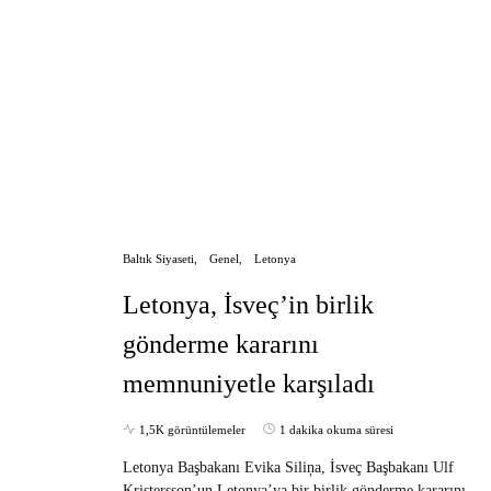
Baltık Siyaseti
Genel
Letonya
Letonya, İsveç’in birlik
gönderme kararını
memnuniyetle karşıladı
1,5K görüntülemeler
1 dakika okuma süresi
Letonya Başbakanı Evika Siliņa, İsveç Başbakanı Ulf
Kristersson’un Letonya’ya bir birlik gönderme kararını