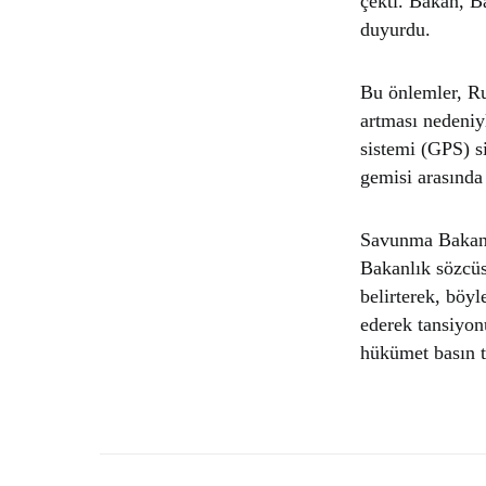
çekti. Bakan, Ba
duyurdu.
Bu önlemler, Rus
artması nedeniy
sistemi (GPS) s
gemisi arasında
Savunma Bakanlı
Bakanlık sözcüs
belirterek, böy
ederek tansiyon
hükümet basın to