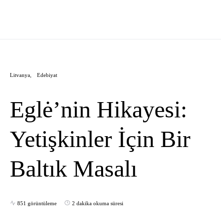
Litvanya
Edebiyat
Eglė’nin Hikayesi:
Yetişkinler İçin Bir
Baltık Masalı
851 görüntüleme
2 dakika okuma süresi