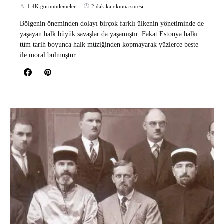
1,4K görüntülemeler
2 dakika okuma süresi
Bölgenin öneminden dolayı birçok farklı ülkenin yönetiminde de
yaşayan halk büyük savaşlar da yaşamıştır. Fakat Estonya halkı
tüm tarih boyunca halk müziğinden kopmayarak yüzlerce beste
ile moral bulmuştur.