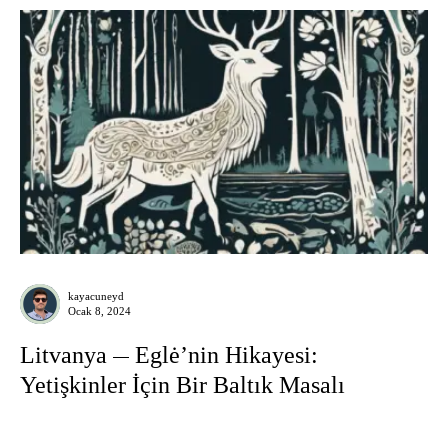
kayacuneyd
Ocak 8, 2024
Litvanya
Eglė’nin Hikayesi:
Yetişkinler İçin Bir Baltık Masalı