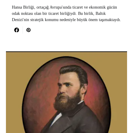
Hansa Birliği, ortaçağ Avrupa'sında ticaret ve ekonomik gücün
odak noktası olan bir ticaret birliğiydi. Bu birlik, Baltık
Denizi'nin stratejik konumu nedeniyle büyük önem taşımaktaydı.