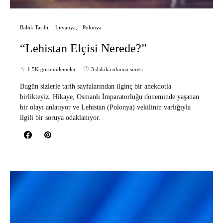
Baltık Tarihi
Litvanya
Polonya
“Lehistan Elçisi Nerede?”
1,5K görüntülemeler
3 dakika okuma süresi
Bugün sizlerle tarih sayfalarından ilginç bir anekdotla
birlikteyiz. Hikaye, Osmanlı İmparatorluğu döneminde yaşanan
bir olayı anlatıyor ve Lehistan (Polonya) vekilinin varlığıyla
ilgili bir soruya odaklanıyor.