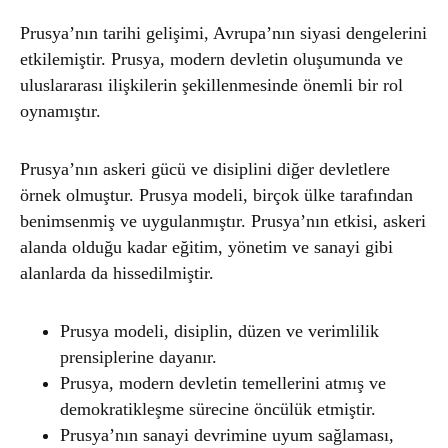
Prusya’nın tarihi gelişimi, Avrupa’nın siyasi dengelerini
etkilemiştir. Prusya, modern devletin oluşumunda ve
uluslararası ilişkilerin şekillenmesinde önemli bir rol
oynamıştır.
Prusya’nın askeri gücü ve disiplini diğer devletlere
örnek olmuştur. Prusya modeli, birçok ülke tarafından
benimsenmiş ve uygulanmıştır. Prusya’nın etkisi, askeri
alanda olduğu kadar eğitim, yönetim ve sanayi gibi
alanlarda da hissedilmiştir.
Prusya modeli, disiplin, düzen ve verimlilik
prensiplerine dayanır.
Prusya, modern devletin temellerini atmış ve
demokratikleşme sürecine öncülük etmiştir.
Prusya’nın sanayi devrimine uyum sağlaması,