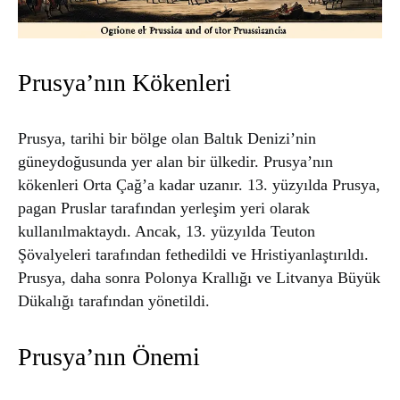
Prusya’nın Kökenleri
Prusya, tarihi bir bölge olan Baltık Denizi’nin
güneydoğusunda yer alan bir ülkedir. Prusya’nın
kökenleri Orta Çağ’a kadar uzanır. 13. yüzyılda Prusya,
pagan Pruslar tarafından yerleşim yeri olarak
kullanılmaktaydı. Ancak, 13. yüzyılda Teuton
Şövalyeleri tarafından fethedildi ve Hristiyanlaştırıldı.
Prusya, daha sonra Polonya Krallığı ve Litvanya Büyük
Dükalığı tarafından yönetildi.
Prusya’nın Önemi