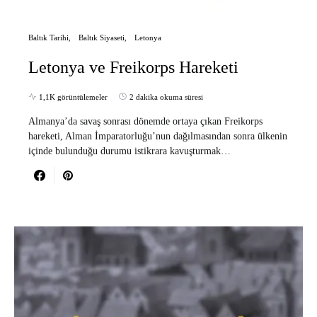
Baltık Tarihi
Baltık Siyaseti
Letonya
Letonya ve Freikorps Hareketi
1,1K görüntülemeler
2 dakika okuma süresi
Almanya’da savaş sonrası dönemde ortaya çıkan Freikorps
hareketi, Alman İmparatorluğu’nun dağılmasından sonra ülkenin
içinde bulunduğu durumu istikrara kavuşturmak…