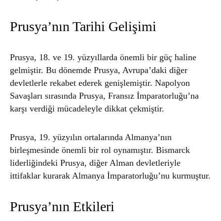
Prusya’nın Tarihi Gelişimi
Prusya, 18. ve 19. yüzyıllarda önemli bir güç haline
gelmiştir. Bu dönemde Prusya, Avrupa’daki diğer
devletlerle rekabet ederek genişlemiştir. Napolyon
Savaşları sırasında Prusya, Fransız İmparatorluğu’na
karşı verdiği mücadeleyle dikkat çekmiştir.
Prusya, 19. yüzyılın ortalarında Almanya’nın
birleşmesinde önemli bir rol oynamıştır. Bismarck
liderliğindeki Prusya, diğer Alman devletleriyle
ittifaklar kurarak Almanya İmparatorluğu’nu kurmuştur.
Prusya’nın Etkileri