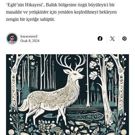
‘Eglė’nin Hikayesi’, Baltık bölgesine özgü büyüleyici bir
masaldır ve yetişkinler için yeniden keşfedilmeyi bekleyen
zengin bir içeriğe sahiptir.
kayacuneyd
Ocak 8, 2024