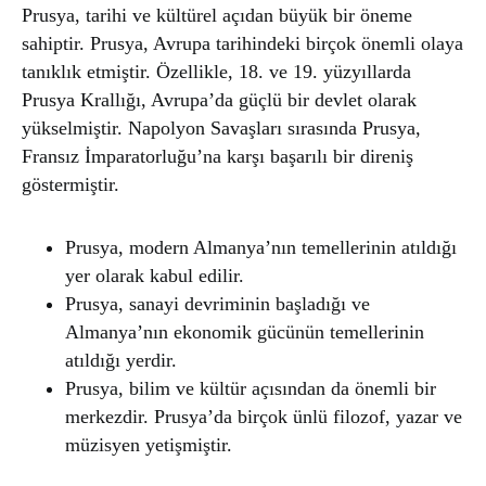
Prusya, tarihi ve kültürel açıdan büyük bir öneme
sahiptir. Prusya, Avrupa tarihindeki birçok önemli olaya
tanıklık etmiştir. Özellikle, 18. ve 19. yüzyıllarda
Prusya Krallığı, Avrupa’da güçlü bir devlet olarak
yükselmiştir. Napolyon Savaşları sırasında Prusya,
Fransız İmparatorluğu’na karşı başarılı bir direniş
göstermiştir.
Prusya, modern Almanya’nın temellerinin atıldığı
yer olarak kabul edilir.
Prusya, sanayi devriminin başladığı ve
Almanya’nın ekonomik gücünün temellerinin
atıldığı yerdir.
Prusya, bilim ve kültür açısından da önemli bir
merkezdir. Prusya’da birçok ünlü filozof, yazar ve
müzisyen yetişmiştir.